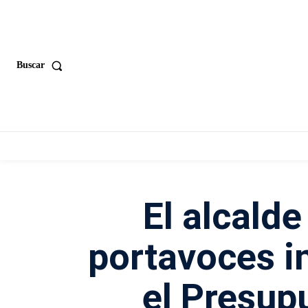
Buscar
El alcalde
portavoces i
el Presup