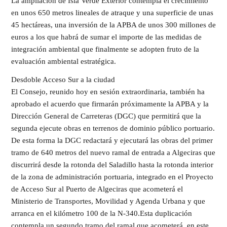
La ampliación de Isla Verde Exterior contempla el crecimiento
en unos 650 metros lineales de atraque y una superficie de unas
45 hectáreas, una inversión de la APBA de unos 300 millones de
euros a los que habrá de sumar el importe de las medidas de
integración ambiental que finalmente se adopten fruto de la
evaluación ambiental estratégica.
Desdoble Acceso Sur a la ciudad
El Consejo, reunido hoy en sesión extraordinaria, también ha
aprobado el acuerdo que firmarán próximamente la APBA y la
Dirección General de Carreteras (DGC) que permitirá que la
segunda ejecute obras en terrenos de dominio público portuario.
De esta forma la DGC redactará y ejecutará las obras del primer
tramo de 640 metros del nuevo ramal de entrada a Algeciras que
discurrirá desde la rotonda del Saladillo hasta la rotonda interior
de la zona de administración portuaria, integrado en el Proyecto
de Acceso Sur al Puerto de Algeciras que acometerá el
Ministerio de Transportes, Movilidad y Agenda Urbana y que
arranca en el kilómetro 100 de la N-340.Esta duplicación
contempla un segundo tramo del ramal que acometerá, en este