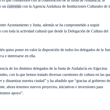
 el que contaremos con la colaboración de la Junta de Andalucía, al
de un
convenio
con la Agencia Andaluza de Instituciones Culturales de l
entre Ayuntamiento y Junta, además se ha comprometido a seguir
o con toda la actividad cultural que desde la Delegación de Cultura del
ién quiso poner en valor la disposición de todos los delegados de la Jun
a e interesarse en ella.
sencia de los distintos delegados de la Junta de Andalucía en Algeciras
bo, con la que hemos tratado diversas cuestiones de cultura en las qu
er y dinamizar nuestra ciudad” y ha añadido que “gracias al gobierno d
te, ahora tenemos nuevos proyectos, iniciativas e inversiones para
ntramos apoyo”.