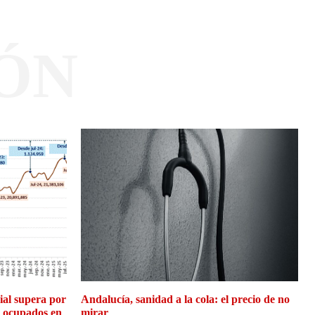
ÓN
cial supera por
Andalucía, sanidad a la cola: el precio de no
e ocupados en
mirar