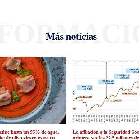
NFORMACI
Más noticias
eúne hasta un 95% de agua,
La afiliación a la Seguridad So
ite de oliva virgen extra en
primera vez los 22,5 millones d