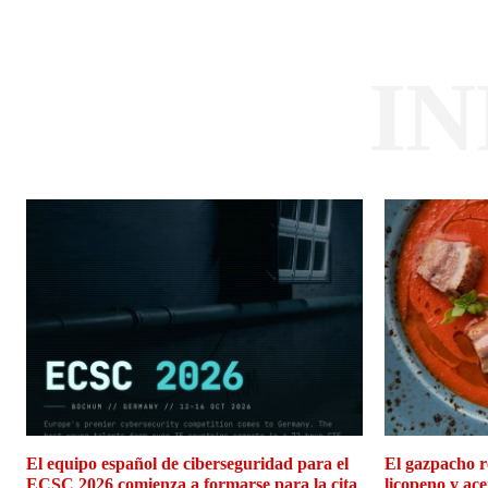
I
El equipo español de ciberseguridad para el
El gazpacho r
ECSC 2026 comienza a formarse para la cita
licopeno y ace