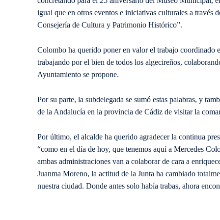
concretando para el 25 aniversario del Museo Municipal, en
igual que en otros eventos e iniciativas culturales a través 
Consejería de Cultura y Patrimonio Histórico”.
Colombo ha querido poner en valor el trabajo coordinado 
trabajando por el bien de todos los algecireños, colaborand
Ayuntamiento se propone.
Por su parte, la subdelegada se sumó estas palabras, y tamb
de la Andalucía en la provincia de Cádiz de visitar la comarc
Por último, el alcalde ha querido agradecer la continua pre
“como en el día de hoy, que tenemos aquí a Mercedes Colom
ambas administraciones van a colaborar de cara a enriquec
Juanma Moreno, la actitud de la Junta ha cambiado totalmen
nuestra ciudad. Donde antes solo había trabas, ahora enco