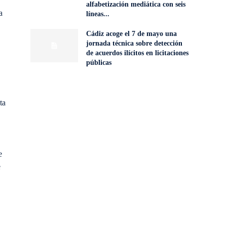
alfabetización mediática con seis
a
líneas...
Cádiz acoge el 7 de mayo una
jornada técnica sobre detección
de acuerdos ilícitos en licitaciones
públicas
ta
e
e