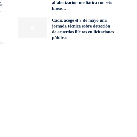
alfabetización mediática con seis
ón
líneas...
r
Cádiz acoge el 7 de mayo una
jornada técnica sobre detección
de acuerdos ilícitos en licitaciones
públicas
la