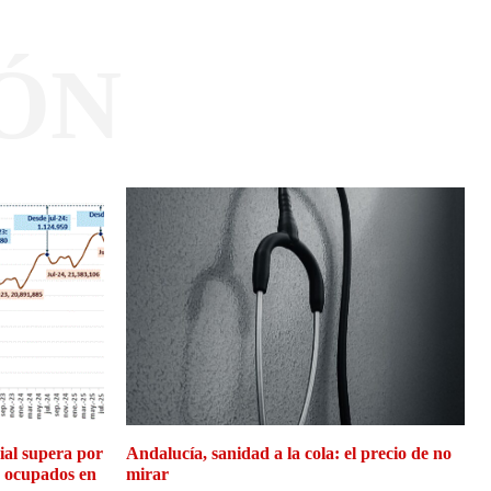
ÓN
cial supera por
Andalucía, sanidad a la cola: el precio de no
e ocupados en
mirar