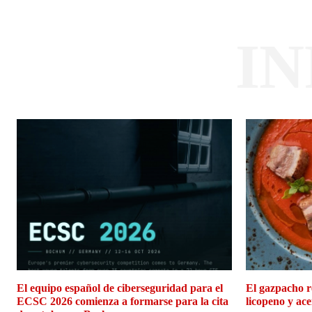
I
El equipo español de ciberseguridad para el
El gazpacho r
ECSC 2026 comienza a formarse para la cita
licopeno y ace