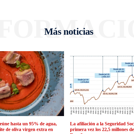
NFORMACI
Más noticias
eúne hasta un 95% de agua,
La afiliación a la Seguridad So
ite de oliva virgen extra en
primera vez los 22,5 millones d