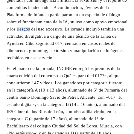
generadas con inteligencia artificial, la sextorsión y el reporte de
contenidos inadecuados. A continuación, jóvenes de la
Plataforma de Infancia participaron en un espacio de diálogo
sobre el funcionamiento de la IA, su uso como apoyo emocional
y los
riesgos
del uso excesivo. La jornada incluyó también una
actividad divulgativa a cargo de una técnico de la Línea de
Ayuda en Ciberseguridad 017, centrada en casos reales de
ciberacoso, grooming, sextorsión y manipulación de imágenes
recibidos en ese servicio.
En el marco de la jornada, INCIBE entregó los premios de la
cuarta edición del concurso «¿Qué es para ti el 017?», al que
concurrieron 147 vídeos. Los ganadores por categoría fueron:
en la categoría A (10 a 13 años), alumnado de 6º de Primaria del
centro Santo Domingo Savio de Petrer, Alicante, con «017: Tu
escudo digital»; en la categoría B (14 a 16 años), alumnado del
IES Giner de los Ríos de León, con «Pesadilla viral»; en la
categoría C (a partir de 17 años), alumnado de 1º de
Bachillerato del colegio Ciudad del Sol de Lorca, Murcia, con
«No estás solo»; y en la categoría D (a partir de 10 años,