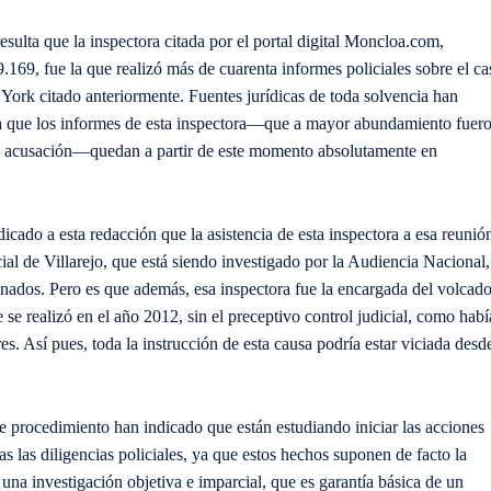
sulta que la inspectora citada por el portal digital Moncloa.com,
9.169, fue la que realizó más de cuarenta informes policiales sobre el ca
 York citado anteriormente. Fuentes jurídicas de toda solvencia han
ya que los informes de esta inspectora—que a mayor abundamiento fuer
to de acusación—quedan a partir de este momento absolutamente en
icado a esta redacción que la asistencia de esta inspectora a esa reunió
ial de Villarejo, que está siendo investigado por la Audiencia Nacional,
inados. Pero es que además, esa inspectora fue la encargada del volcad
 se realizó en el año 2012, sin el preceptivo control judicial, como habí
es. Así pues, toda la instrucción de esta causa podría estar viciada desd
ste procedimiento han indicado que están estudiando iniciar las acciones
das las diligencias policiales, ya que estos hechos suponen de facto la
una investigación objetiva e imparcial, que es garantía básica de un