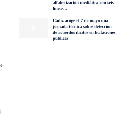
alfabetización mediática con seis
líneas...
Cádiz acoge el 7 de mayo una
jornada técnica sobre detección
de acuerdos ilícitos en licitaciones
públicas
je
o