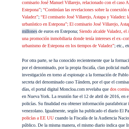
comisario José Manuel Villarejo, relacionado con el caso A
Estepona”
;
“Continúan las revelaciones sobre la conexión e
Valadez”
;
“El comisario José Villarejo, Astapa y Valadez: 
urbanístico en Estepona”
;
El comisario José Villarejo, Ast
millones
de euros en Estepona;
Siendo alcalde Valadez, el
una promoción inmobiliaria donde tenía intereses el ex–com
urbanismo de Estepona en los tiempos de Valadez”
; etc., et
Por otra parte, se ha conocido recientemente que la formaci
por el denominado, por la propia fiscalía, clan policial mafi
investigación en torno al espionaje a la formación de Pablo
secreta del denominado caso Tándem, por el que el comisar
días, el portal digital Moncloa.com revelaba que
dos comisa
en Nueva York. La reunión fue el 12 de abril de 2016, en e
policías. Su finalidad era obtener información parafabricar
venezolano. Igualmente, según ha publicado el diario El Pa
policías a EE UU
cuando la Fiscalía de la Audiencia Nacion
público. De la misma manera, el mismo diario indica que In