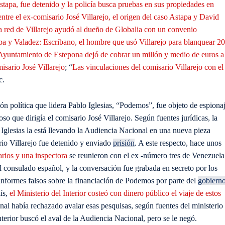
stapa, fue detenido y la policía busca pruebas en sus propiedades en
ntre el ex-comisario José Villarejo, el origen del caso Astapa y David
la red de Villarejo ayudó al dueño de Globalia con un convenio
apa y Valadez: Escribano, el hombre que usó Villarejo para blanquear 20
 Ayuntamiento de Estepona dejó de cobrar un millón y medio de euros a
isario José Villarejo
; “
Las vinculaciones del comisario Villarejo con el
c.
ón política que lidera Pablo Iglesias, “Podemos”, fue objeto de espiona
oso que dirigía el comisario José Villarejo. Según fuentes jurídicas, la
 Iglesias la está llevando la Audiencia Nacional en una nueva pieza
io Villarejo fue detenido y enviado
prisión
. A este respecto, hace unos
rios y una inspectora
se reunieron con el ex -número tres de Venezuela
l consulado español, y la conversación fue grabada en secreto por los
 informes falsos sobre la financiación de Podemos por parte del
gobiern
ís,
el Ministerio del Interior costeó con dinero público el viaje de estos
al había rechazado avalar esas pesquisas, según fuentes del ministerio
terior buscó el aval de la Audiencia Nacional, pero se le negó.