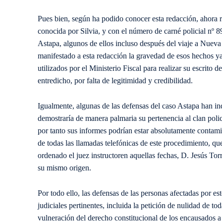
Pues bien, según ha podido conocer esta redacción, ahora re
conocida por Silvia, y con el número de carné policial nº 8
Astapa, algunos de ellos incluso después del viaje a Nueva
manifestado a esta redacción la gravedad de esos hechos 
utilizados por el Ministerio Fiscal para realizar su escri
entredicho, por falta de legitimidad y credibilidad.
Igualmente, algunas de las defensas del caso Astapa han ind
demostraría de manera palmaria su pertenencia al clan polic
por tanto sus informes podrían estar absolutamente contam
de todas las llamadas telefónicas de este procedimiento, que
ordenado el juez instructoren aquellas fechas, D. Jesús Torr
su mismo origen.
Por todo ello, las defensas de las personas afectadas por e
judiciales pertinentes, incluida la petición de nulidad de to
vulneración del derecho constitucional de los encausados a 