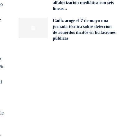
alfabetización mediática con seis
lo
líneas...
e
Cádiz acoge el 7 de mayo una
jornada técnica sobre detección
de acuerdos ilícitos en licitaciones
públicas
n
4%
l
de
r