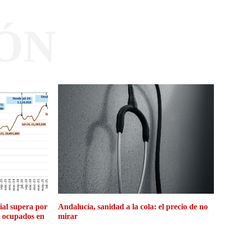
ÓN
cial supera por
Andalucía, sanidad a la cola: el precio de no
e ocupados en
mirar