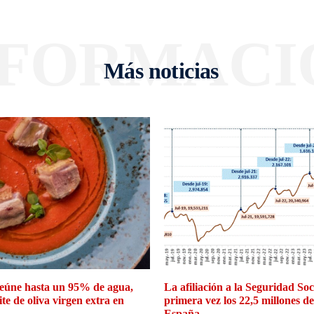
NFORMACI
Más noticias
eúne hasta un 95% de agua,
La afiliación a la Seguridad So
ite de oliva virgen extra en
primera vez los 22,5 millones d
España