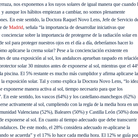
terraza, nos exponemos a los rayos solares de igual manera que cuando 
o, y aunque los hábitos empiezan a cambiar, no somos plenamente
iones. En este sentido, la Doctora Raquel Novo Lens, Jefe de Servicio d
pe de
Madrid
, señala “la importancia de desarrollar iniciativas que
concienciar sobre la importancia de protegerse de la radiación solar en
e sol para proteger nuestros ojos en el día a día, deberíamos hacer lo
o aplicarse la crema solar? Pese a la concienciación existente en
tes de una exposición al sol, los andaluces aprueban raspado en relació
 protector solar 30 minutos antes de exponerse al sol, mientras que el 4
la piscina. El 5% restante es mucho más cumplidor y afirma aplicarse la
 la exposición solar. Tal y como explica la Doctora Novo Lens, “lo idea
de exponerse manera activa al sol, tiempo necesario para que los
”. En este sentido, los vascos (64%) y los castellano-manchegos (62%)
erse activamente al sol, cumpliendo con la regla de la media hora en un
 Comunidad Valenciana (52%), Baleares (50%) y Castilla León (50%) don
de exponerse al sol. En cuanto al tiempo adecuado que debe transcurrir
andaluces. De este modo, el 28% considera adecuado re-aplicarse la
ando se acuerda” y el 17% lo hace cada media hora. El 12% se guía po