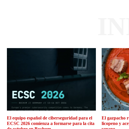
I
El equipo español de ciberseguridad para el
El gazpacho r
ECSC 2026 comienza a formarse para la cita
licopeno y ace
de octubre en Bochum
verano