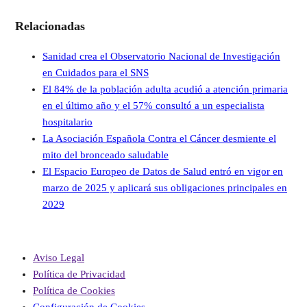
Relacionadas
Sanidad crea el Observatorio Nacional de Investigación
en Cuidados para el SNS
El 84% de la población adulta acudió a atención primaria
en el último año y el 57% consultó a un especialista
hospitalario
La Asociación Española Contra el Cáncer desmiente el
mito del bronceado saludable
El Espacio Europeo de Datos de Salud entró en vigor en
marzo de 2025 y aplicará sus obligaciones principales en
2029
Aviso Legal
Política de Privacidad
Política de Cookies
Configuración de Cookies