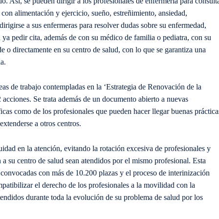
. Así, se pueden dirigir a los profesionales de enfermería para consult
con alimentación y ejercicio, sueño, estreñimiento, ansiedad,
dirigirse a sus enfermeras para resolver dudas sobre su enfermedad,
 ya pedir cita, además de con su médico de familia o pediatra, con su
e o directamente en su centro de salud, con lo que se garantiza una
a.
neas de trabajo contempladas en la ‘Estrategia de Renovación de la
82 acciones. Se trata además de un documento abierto a nuevas
ficas como de los profesionales que pueden hacer llegar buenas práctica
extenderse a otros centros.
nuidad en la atención, evitando la rotación excesiva de profesionales y
a su centro de salud sean atendidos por el mismo profesional. Esta
 convocadas con más de 10.200 plazas y el proceso de interinización
atibilizar el derecho de los profesionales a la movilidad con la
tendidos durante toda la evolución de su problema de salud por los