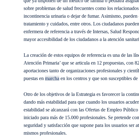
que ya disponen de un médico de familia o pediatra asignado
sobre problemas de salud frecuentes como los relacionados 
incontinencia urinaria o dejar de fumar. Asimismo, pueden 
tratamiento y cuidados, entre otros. Los ciudadanos pueden
enfermera de referencia a través de Intersas, Salud Respond
mayor accesibilidad de los ciudadanos a la atención sanitari
La creación de estos equipos de referencia es una de las lí
Atención Primaria’ que se articula en 12 propuestas, con 
aportaciones tanto de organizaciones profesionales y cientí
puestas en
marcha
en los centros y que son susceptibles de 
Otro de los objetivos de la Estrategia es favorecer la conti
dando más estabilidad para que cuando los usuarios acuden 
estabilidad se alcanzará con las Ofertas de Empleo Público
iniciado para más de 15.000 profesionales. Se pretende comp
seguridad y satisfacción que supone para los usuarios ser a
mismos profesionales.