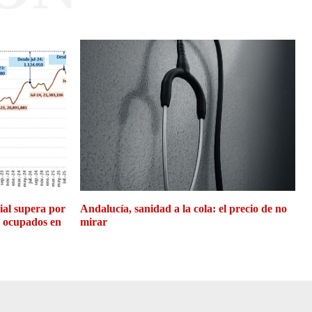
cial supera por
Andalucía, sanidad a la cola: el precio de no
e ocupados en
mirar