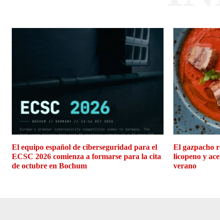
El equipo español de ciberseguridad para el
El gazpacho r
ECSC 2026 comienza a formarse para la cita
licopeno y ace
de octubre en Bochum
verano