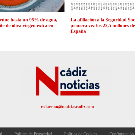
eúne hasta un 95% de agua,
La afiliación a la Seguridad So
ite de oliva virgen extra en
primera vez los 22,5 millones d
España
redaccion@noticiascadiz.com
al
Política de Privacidad
Política de Cookies
Configuración