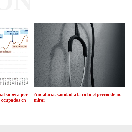
ÓN
cial supera por
Andalucía, sanidad a la cola: el precio de no
e ocupados en
mirar