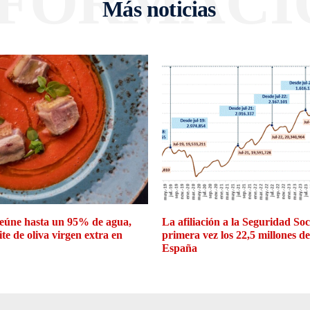
NFORMACI
Más noticias
eúne hasta un 95% de agua,
La afiliación a la Seguridad So
ite de oliva virgen extra en
primera vez los 22,5 millones d
España