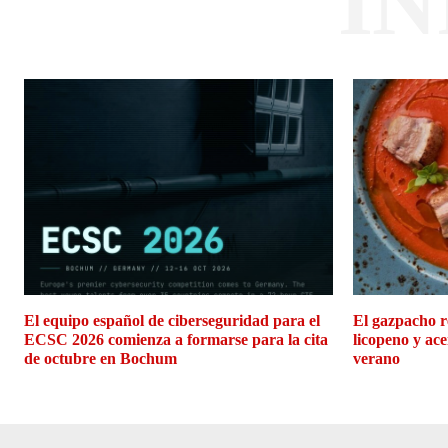
I
El equipo español de ciberseguridad para el
El gazpacho r
ECSC 2026 comienza a formarse para la cita
licopeno y ace
de octubre en Bochum
verano