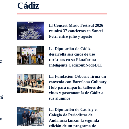
Cádiz
El Concert Music Festival 2026
reunirá 37 conciertos en Sancti
Petri entre julio y agosto
La Diputación de Cádiz
desarrolla seis casos de uso
turísticos en su Plataforma
ez
Inteligente CádizSubNodoDTI
La Fundación Osborne firma un
convenio con Barcelona Culinary
Hub para impartir talleres de
vinos y gastronomía de Cádiz a
rá
sus alumnos
La Diputación de Cádiz y el
Colegio de Periodistas de
on
Andalucía lanzan la segunda
edición de un programa de