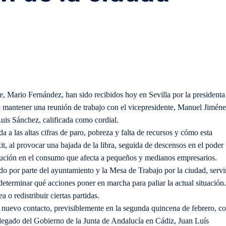
de, Mario Fernández, han sido recibidos hoy en Sevilla por la presidenta
e mantener una reunión de trabajo con el vicepresidente, Manuel Jimén
Luis Sánchez, calificada como cordial.
ida a las altas cifras de paro, pobreza y falta de recursos y cómo esta
t, al provocar una bajada de la libra, seguida de descensos en el poder
ución en el consumo que afecta a pequeños y medianos empresarios.
ndo por parte del ayuntamiento y la Mesa de Trabajo por la ciudad, servi
determinar qué acciones poner en marcha para paliar la actual situación.
o redistribuir ciertas partidas.
nuevo contacto, previsiblemente en la segunda quincena de febrero, c
elegado del Gobierno de la Junta de Andalucía en Cádiz, Juan Luís