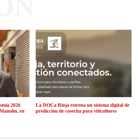
ÓN
omía 2026
La DOCa Rioja estrena un sistema digital de
 Manolín, en
predicción de cosecha para viticultores