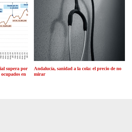
cial supera por
Andalucía, sanidad a la cola: el precio de no
e ocupados en
mirar