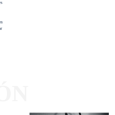
es
en
ar
ÓN