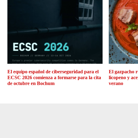
El equipo español de ciberseguridad para el
El gazpacho r
ECSC 2026 comienza a formarse para la cita
licopeno y ace
de octubre en Bochum
verano