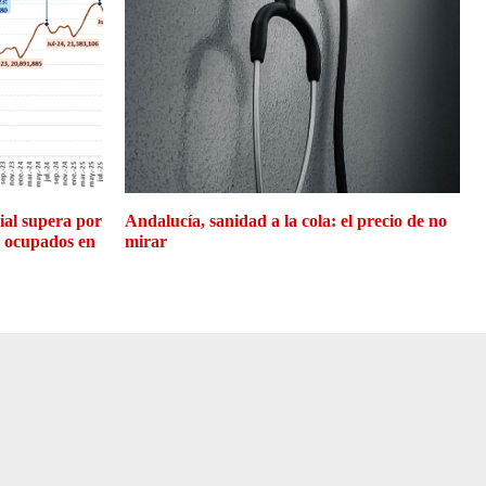
cial supera por
Andalucía, sanidad a la cola: el precio de no
e ocupados en
mirar