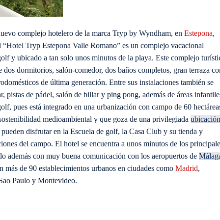
n nuevo complejo hotelero de la marca Tryp by Wyndham, en
Estepona
,
l “Hotel Tryp Estepona Valle Romano” es un complejo vacacional
f y ubicado a tan solo unos minutos de la playa. Este complejo turísti
e dos dormitorios, salón-comedor, dos baños completos, gran terraza co
odomésticos de última generación. Entre sus instalaciones también se
r, pistas de pádel, salón de billar y ping pong, además de áreas infantile
 golf, pues está integrado en una urbanización con campo de 60 hectárea
sostenibilidad medioambiental y que goza de una privilegiada
ubicació
pueden disfrutar en la Escuela de golf, la Casa Club y su tienda y
ciones del campo. El hotel se encuentra a unos minutos de los principal
ntando además con muy buena comunicación con los aeropuertos de
Málag
n más de 90 establecimientos urbanos en ciudades como
Madrid
,
, Sao Paulo y Montevideo.