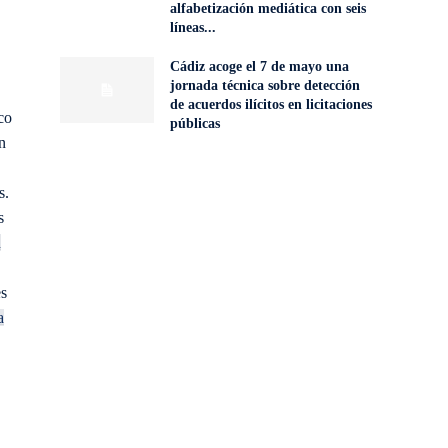
alfabetización mediática con seis
líneas...
Cádiz acoge el 7 de mayo una
jornada técnica sobre detección
de acuerdos ilícitos en licitaciones
co
públicas
n
s.
s
n
es
a