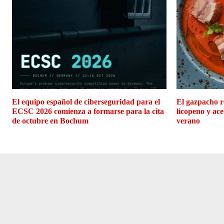
El equipo español de ciberseguridad para el
El gazpacho r
ECSC 2026 comienza a formarse para la cita
licopeno y ace
de octubre en Bochum
verano