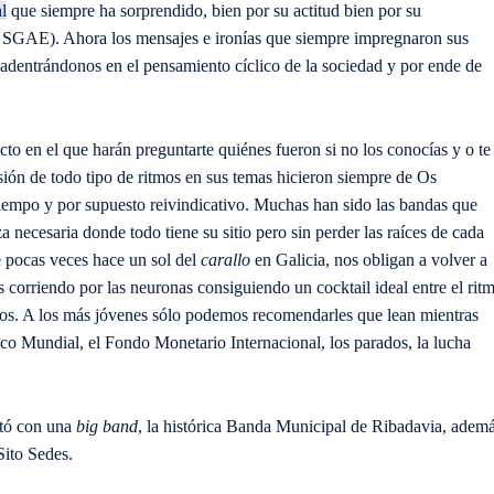
l
que siempre ha sorprendido, bien por su actitud bien por su
a SGAE). Ahora los mensajes e ironías que siempre impregnaron sus
 adentrándonos en el pensamiento cíclico de la sociedad y por ende de
cto en el que harán preguntarte quiénes fueron si no los conocías y o te
sión de todo tipo de ritmos en sus temas hicieron siempre de Os
tiempo y por supuesto reivindicativo. Muchas han sido las bandas que
necesaria donde todo tiene su sitio pero sin perder las raíces de cada
e pocas veces hace un sol del
carallo
en Galicia, nos obligan a volver a
dos corriendo por las neuronas consiguiendo un cocktail ideal entre el rit
os. A los más jóvenes sólo podemos recomendarles que lean mientras
co Mundial, el Fondo Monetario Internacional, los parados, la lucha
ntó con una
big band
, la histórica Banda Municipal de Ribadavia, adem
Sito Sedes.