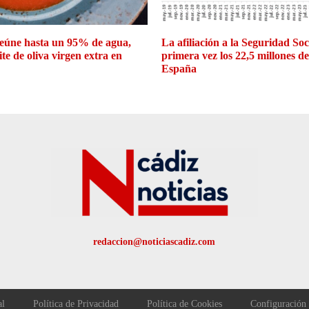
eúne hasta un 95% de agua,
La afiliación a la Seguridad So
ite de oliva virgen extra en
primera vez los 22,5 millones d
España
redaccion@noticiascadiz.com
al
Política de Privacidad
Política de Cookies
Configuración