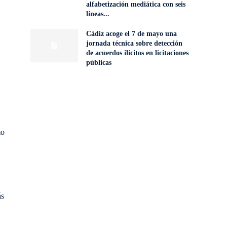
alfabetización mediática con seis
líneas...
Cádiz acoge el 7 de mayo una
jornada técnica sobre detección
de acuerdos ilícitos en licitaciones
públicas
mo
ás