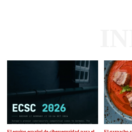
I
El equipo español de ciberseguridad para el
El gazpacho r