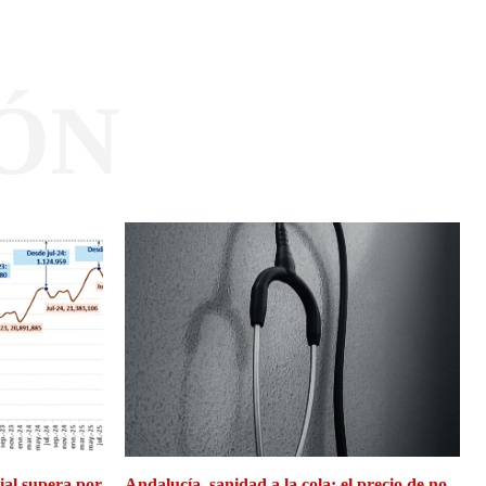
ÓN
cial supera por
Andalucía, sanidad a la cola: el precio de no