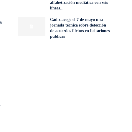
alfabetización mediática con seis
líneas...
Cádiz acoge el 7 de mayo una
a
jornada técnica sobre detección
de acuerdos ilícitos en licitaciones
públicas
,
n