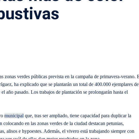
bustivas
as zonas verdes públicas prevista en la campaña de primavera-verano. 
ríguez, ha explicado que se plantarán un total de 400.000 ejemplares de
 el año pasado. Los trabajos de plantación se prolongarán hasta el
ero
municipal
que, tras ser ampliado, tiene capacidad para duplicar la
án colocando en las zonas verdes de la ciudad destacan petunias,
tas, alisos e hypoestes. Además, el vivero está trabajando siempre con
a ver cuál de ellas dan mejor resultados en la zona.