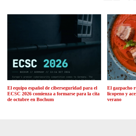
El equipo español de ciberseguridad para el
El gazpacho r
ECSC 2026 comienza a formarse para la cita
licopeno y ace
de octubre en Bochum
verano