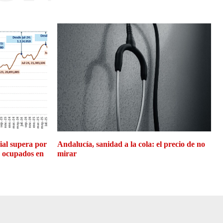
cial supera por
Andalucía, sanidad a la cola: el precio de no
e ocupados en
mirar